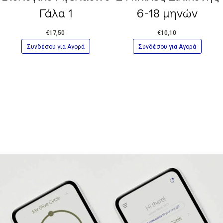
της σωστής χρήσης. Σε περίπτωση παραπόνου:
Γάλα 1
6-18 μηνών
Διατηρήστε τα στοιχεία του παραγωγού και τον αριθμό
του προϊόντος.
€17,50
€10,10
Συνδέσου για Αγορά
Συνδέσου για Αγορά
Καθαρισμός:
Πριν από την πρώτη χρήση, καθαρίστε και τοποθετήστε τη
θηλή σε νερό που βράζει για 5 λεπτά. Πριν από κάθε
συνεχόμενη χρήση, καθαρίστε σχολαστικά το προϊόν με
τρεχούμενο χλιαρό νερό και απορρυπαντικο για το πλύσιμο
των πιάτων και αποστειρώστε το τακτικά. π.χ. βράζοντάς
το έως 3 λεπτά.
Μην αποστειρώνετε στο φούρνο
μικροκυμμάτων.
Για την ασφάλεια και την υγεία του παιδιού σας
ΠΡΟΕΙΔΟΠΟΙΗΣΗ!
Συνεχές και παρατεταμένο πιπίλισμα ροφημάτων θα
προκαλέσει τερηδόνα.
Ελέγχετε πάντα τη θερμοκρασία της τροφής πριν το
τάισμα.