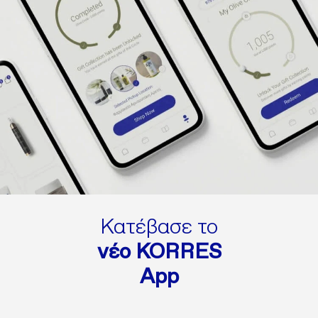
Πετάξτε το προϊόν με τα πρώτα σημάδια φθοράς ή
αδυναμίας.
Φυλάσσετε τα εξαρτήματα που δεν χρησιμοποιούνται
μακριά από παιδιά.
Μη συνδέετε το προϊόν με σχοινιά, κορδέλες, κορδόνια ή
λυτά μέρη υφάσματος. Το παιδί ενδέχεται να
στραγγαλιστεί.
Μη χρησιμοποιείτε τις θηλές ταΐσματος ως πιπίλα.
Το προϊόν αυτό πρέπει να χρησιμοποιείται πάντα με την
επίβλεψή ενήλικα.
Κατέβασε το
νέο KORRES
App