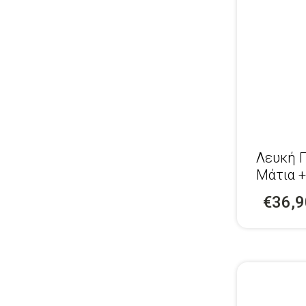
Λευκή Π
Μάτια +
€36,9