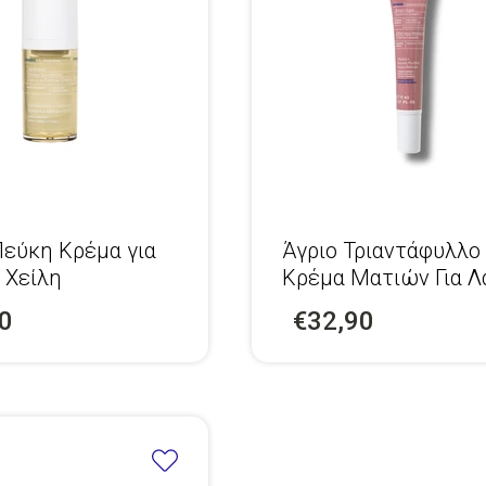
εύκη Κρέμα για
Άγριο Τριαντάφυλλο
 Χείλη
Κρέμα Mατιών Για 
+ Πρώτες Ρυτίδες
0
€32,90