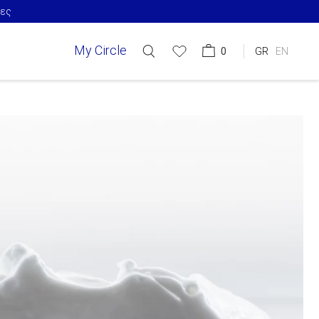
ίες
My Circle
0
GR
EN