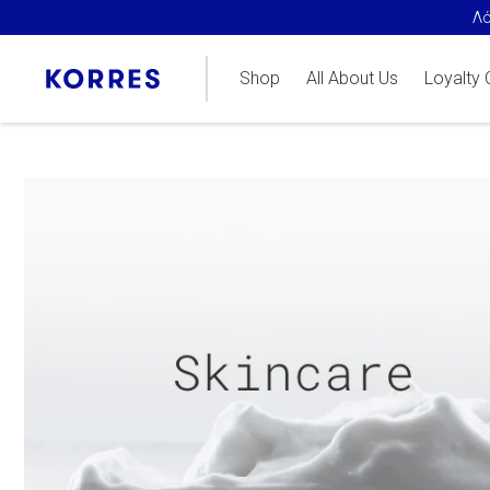
Λό
Shop
All About Us
Loyalty 