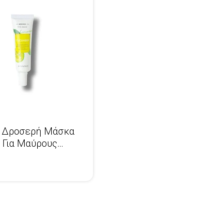
ι Δροσερή Μάσκα
 Για Μαύρους
 Και Σακούλες