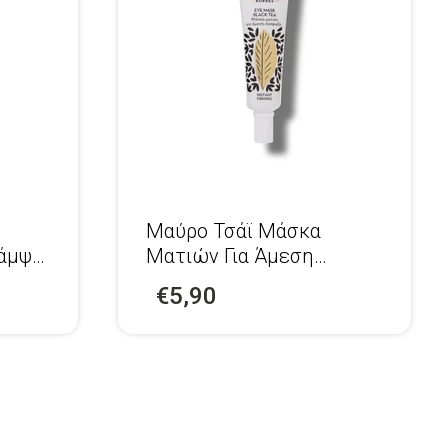
Μαύρο Τσάϊ Μάσκα
Λάμψη
Ματιών Για Άμεση
Σύσφιξη
€5,90