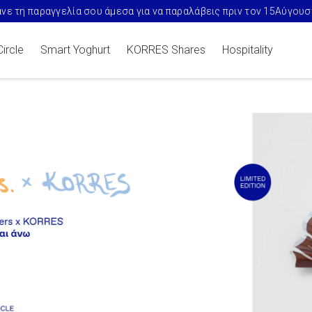
η συλλογή naked summers X KORRES με ηλεκτρονικές αγορές από
Circle
Smart Yoghurt
KORRES Shares
Hospitality