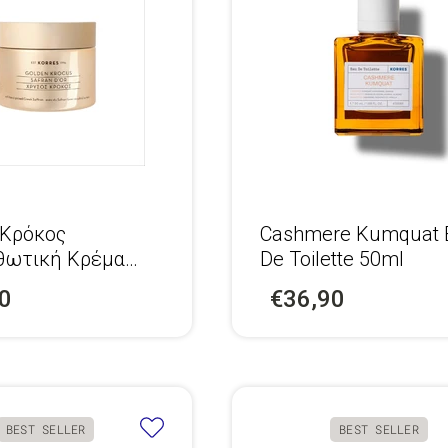
 Κρόκος
Cashmere Kumquat 
θωτική Κρέμα
De Toilette 50ml
ας
0
€36,90
BEST SELLER
BEST SELLER