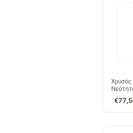
Χρυσός 
Νεότητ
€77,5