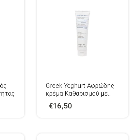
ρός
Greek Yoghurt Αφρώδης
τητας
κρέμα Καθαρισμού με
Προβιοτικά 150ml
€16,50