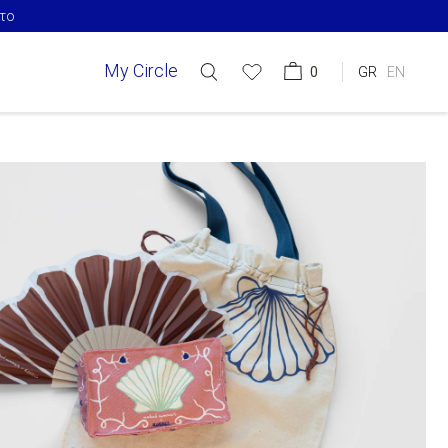
 €75+​ & Δωρεάν Μεταφορικά
My Circle
0
GR
EN