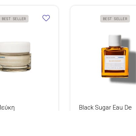
BEST SELLER
BEST SELLER
Πεύκη
Black Sugar Eau De
ρωση Όγκου
Toilette 50ml
Νύχτας Ώριμες
0
€36,90
ίδες