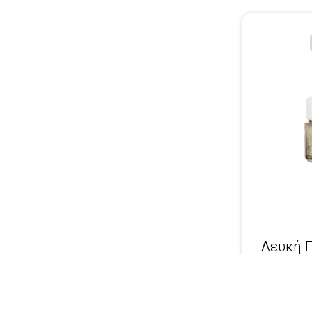
Λευκή 
Αναπλή
Κρέμα 
€46,5
Επιδερμ