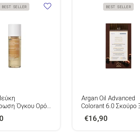
BEST SELLER
BEST SELLER
Πεύκη
Argan Oil Advanced
ρωση Όγκου Ορός
Colorant 6.0 Σκούρο
που
0
€16,90