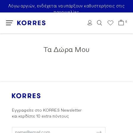
Λόγω αργιών, ενδέχεται να υπάρξουν καθυστερήσεις στις
παραγγελίες
0
Τα Δώρα Μου
Εγγραφείτε στο KORRES Newsletter
και κερδίστε 10 extra πόντους
Submit
Submit
Form
Form