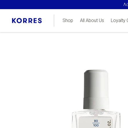
Λό
Shop
All About Us
Loyalty 