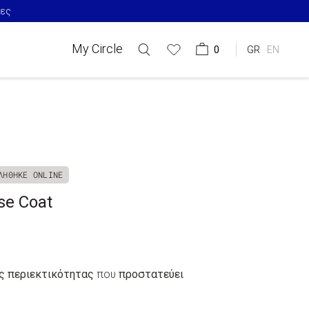
ίες
My Circle
0
GR
EN
ΛΗΘΗΚΕ ONLINE
se Coat
ς περιεκτικότητας
που
προστατεύει