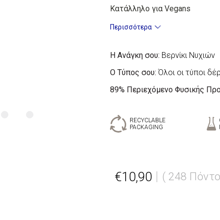
Κατάλληλο για Vegans
Περισσότερα
Η Ανάγκη σου:
Βερνίκι Νυχιών
Ο Τύπος σου:
Όλοι οι τύποι δέ
89%
Περιεχόμενο Φυσικής Πρ
RECYCLABLE
PACKAGING
€10,90
( 248 Πόντο