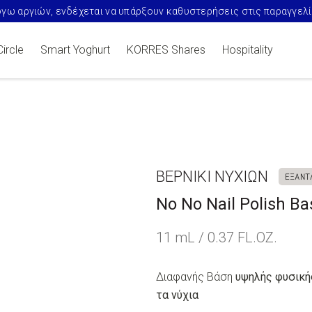
γω αργιών, ενδέχεται να υπάρξουν καθυστερήσεις στις παραγγελ
Circle
Smart Yoghurt
KORRES Shares
Hospitality
ΒΕΡΝΊΚΙ ΝΥΧΙΏΝ
ΕΞΑΝΤ
No No Nail Polish Ba
11 mL / 0.37 FL.OZ.
Διαφανής Βάση
υψηλής φυσική
τα νύχια