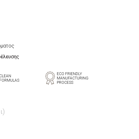
ρματος
οέλευσης
ECO FRIENDLY
CLEAN
MANUFACTURING
FORMULAS
PROCESS
ι)