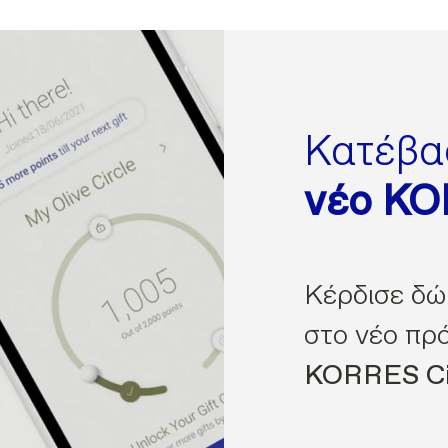
Κατέβα
νέο K
Κέρδισε δώ
στο νέο πρ
KORRES Ci