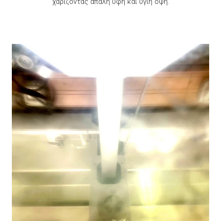
χαρίζοντας απαλή υφή και υγιή όψη.