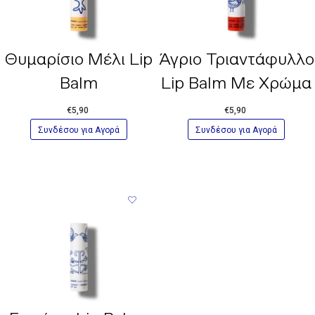
FRUIT OIL, HYPERICUM PERFORATUM
FLOWER/LEAF/STEM EXTRACT, BENZALDEHYDE, GERANYL
ACETATE, ROSE KETONES.
Θυμαρίσιο Μέλι Lip
Άγριο Τριαντάφυλλο
*Παρακαλούμε λάβετε υπόψη ότι οι κατάλογοι συστατικών
των προϊόντων μας ενημερώνονται τακτικά. Για την
Balm
Lip Balm Με Χρώμα
ακριβέστερη και πιο ενημερωμένη πληροφόρηση,
ανατρέχετε πάντα στον κατάλογο συστατικών που
€5,90
€5,90
αναγράφεται στη συσκευασία του προϊόντος που
Συνδέσου για Αγορά
Συνδέσου για Αγορά
παραλάβατε