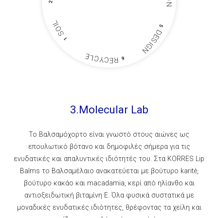
2
N
L
I
5
O
D
S
E
1
S
I
G
N
E
L
C
Y
C
6
R
E
3.Molecular Lab
Το Βαλσαμόχορτο είναι γνωστό στους αιώνες ως
επουλωτικό βότανο και δημοφιλές σήμερα για τις
ενυδατικές και απαλυντικές ιδιότητές του. Στα KORRES Lip
Balms το Βαλσαμέλαιο ανακατεύεται με βούτυρο karitè,
βούτυρο κακάο και macadamia, κερί από ηλίανθο και
αντιοξειδωτική βιταμίνη Ε. Όλα φυσικά συστατικά με
μοναδικές ενυδατικές ιδιότητες, θρέφοντας τα χείλη και