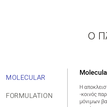
Ο Π
Molecula
MOLECULAR
H αποκλεισ
-κοινός πα
FORMULATION
μόνιμων β