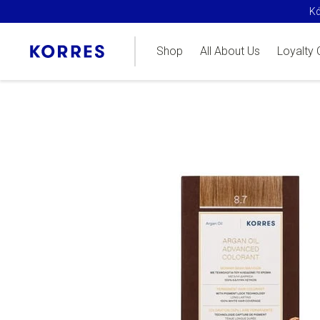
Όλη η συλλ
Shop
All About Us
Loyalty 