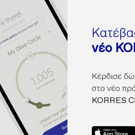
Κατέβα
νέο K
Κέρδισε δώ
στο νέο πρ
KORRES Ci