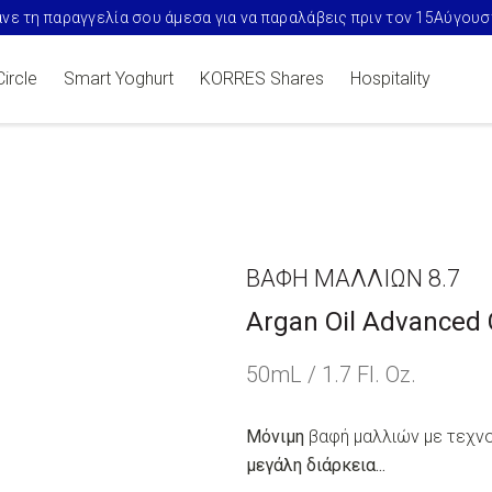
ογή naked summers X KORRES με ηλεκτρονικές αγορές από €75+​
Circle
Smart Yoghurt
KORRES Shares
Hospitality
ΒΑΦΉ ΜΑΛΛΙΏΝ 8.7
Argan Oil Advanced 
50mL / 1.7 Fl. Oz.
Μόνιμη
βαφή μαλλιών με τεχνο
μεγάλη διάρκεια...