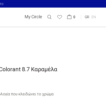
 & Δωρεάν Μεταφορικά
My Circle
0
GR
EN
Colorant 8.7 Καραμέλα
λογία που κλειδώνει το χρώμα