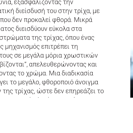
νία, εξασφαλίζοντας την
τική διείσδυσή του στην τρίχα, με
 που δεν προκαλεί φθορά. Μικρά
ατος διεισδύουν εύκολα στα
στρώματα της τρίχας, όπου ένας
ς μηχανισμός επιτρέπει τη
τους σε μεγάλα μόρια χρωστικών
βίζονται”, απελευθερώνοντας και
ντας το χρώμα. Μια διαδικασία
γει το μεγάλο, φθοροποιό άνοιγμα
 της τρίχας, ώστε δεν επηρεάζει το
στατευτικό φλοιό της, ενώ,
 εξασφαλίζει απόλυτη κάλυψη
ούσιο, έντονο χρώμα με εξαιρετική
Η αποτελεσματικότητα της βαφής