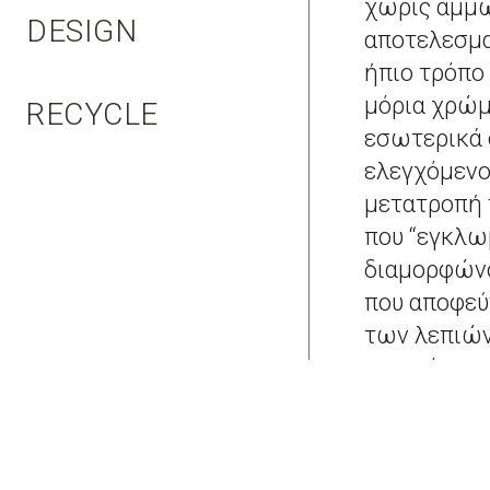
χωρίς αμμω
DESIGN
αποτελεσμα
ήπιο τρόπο
μόρια χρώμ
RECYCLE
εσωτερικά 
ελεγχόμενο
μετατροπή 
που “εγκλω
διαμορφώνο
που αποφεύ
των λεπιών
φυσικό προ
παράλληλα,
λευκών, πλ
διάρκεια. 