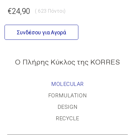
€24,90
( 623 Πόντοι)
Συνδέσου για Αγορά
GR
EN
Ο Πλήρης Κύκλος της KORRES
MOLECULAR
FORMULATION
DESIGN
RECYCLE