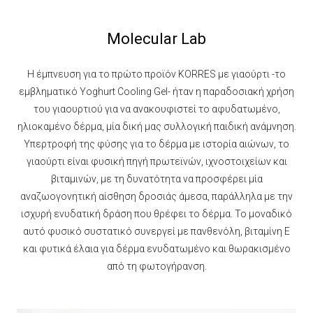
Molecular Lab
H έμπνευση για το πρώτο προϊόν KORRES με γιαούρτι -το
εμβληματικό Yoghurt Cooling Gel- ήταν η παραδοσιακή χρήση
του γιαουρτιού για να ανακουφιστεί το αφυδατωμένο,
ηλιοκαμένο δέρμα, μία δική μας συλλογική παιδική ανάμνηση.
Υπερτροφή της φύσης για το δέρμα με ιστορία αιώνων, το
γιαούρτι είναι φυσική πηγή πρωτεϊνών, ιχνοστοιχείων και
βιταμινών, με τη δυνατότητα να προσφέρει μία
αναζωογονητική αίσθηση δροσιάς άμεσα, παράλληλα με την
ισχυρή ενυδατική δράση που θρέφει το δέρμα. To μοναδικό
αυτό φυσικό συστατικό συνεργεί με πανθενόλη, βιταμίνη Ε
και φυτικά έλαια για δέρμα ενυδατωμένο και θωρακισμένο
από τη φωτογήρανση.